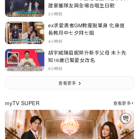
建豪獲隊友與全場合唱生日歌
3小時前
ex求愛勇者GM教擺脫單身 化身道
長教月中七夕拜七姐
4小時前
胡宇威陳庭妮榮升新手父母 未卜先
知16歲已幫愛女改名
5小時前
查看更多
myTV SUPER
查看更多