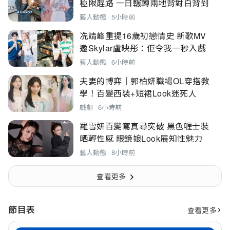
極限趕路 一日輾轉兩地背對白背到
喊？
藝人動態
5小時前
冼靖峰重提16歲初戀情史 新歌MV
邀Skylar盧映彤：佢令我一秒入戲
藝人動態
6小時前
夫妻的博弈｜郭柏妍職場OL穿搭教
學！百變西裝+短裙Look迷死人
戲劇
6小時前
羅雪妍百變寫真尋突破 黑色喱士裝
晒輕性感 眼鏡娘Look展知性魅力
藝人動態
8小時前
查看更多
節目表
查看更多