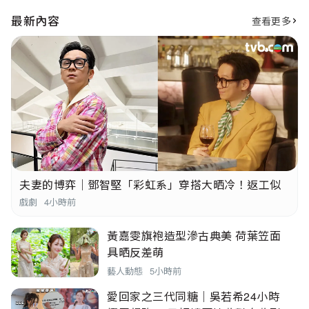
串流平台
最新內容
查看更多
夫妻的博弈｜鄧智堅「彩虹系」穿搭大晒冷！返工似
行Fashion Show
戲劇
4小時前
黃嘉雯旗袍造型滲古典美 荷葉笠面
具晒反差萌
藝人動態
5小時前
愛回家之三代同糖｜吳若希24小時