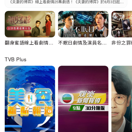
海寧靠預知夢擺脫渣男假閨密 攜手馬國明迎幸福人生
《夫妻的博弈》線上看劇情25集劇透！《夫妻的博弈》於8月3日起，逢周一至五晚八點半翡翠台播映。《夫妻的博弈》總監製鍾澍佳、監製黃國輝、總編劇梁敏華，主要演員有高海寧、馬國明、何廣沛、郭柏妍、黃智賢、陳曉華、張頴康、游嘉欣、鄧智堅。夫妻的博弈線上看劇情大綱夫妻的博弈線上看演員名單及角色介紹夫妻的博弈線上看每集劇情（持續更新）夫妻的博弈第一集至第五集夫妻的博弈第六集至第十集夫妻的博弈線上看劇情大綱善良
翻身蜜語線上看劇情及
不眠日劇情及演員名單
非份之罪
演員名單｜全28集劇透
｜全8集劇透懶人包
全25集
懶人包！朱珠甩渣男逆
（持續更新）白敬亭/文
新）！吳
TVB Plus
襲上位 與總經理鍾漢良
詠珊/宋洋/張柏嘉共破
性黑暗面
攜手築愛
生死迷局
自真人真