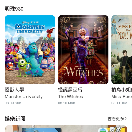
明珠930
怪獸大學
怪誕黑巫后
柏鳥小姐
Monster University
The Witches
Miss Pere
or Peculia
08.09 Sun
08.10 Mon
08.11 Tue
娛樂新聞
查看更多