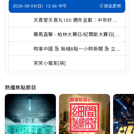
2026-08-09(日)
12:46 中午
按此更新
天喜堂天喜丸120 週年呈獻：中年好聲
音4[粵]
賽馬直擊 - 柏林大賽日/紀爾斯大賽日[粵/
英][馬會]
時事中國 及 無綫8點一小時新聞 及 立橋
人壽特約: 天氣報告
笑笑小電影[英]
熱播焦點節目