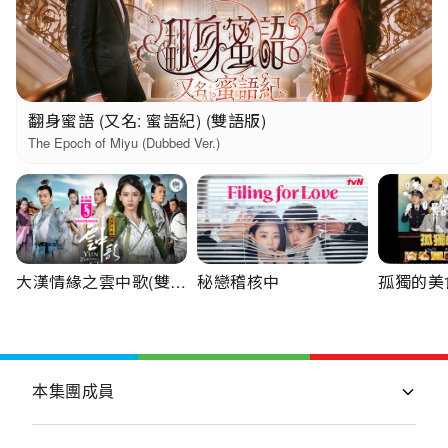
翻身蜜語 (又名: 蜜語紀) (雙語版)
The Epoch of Miyu (Dubbed Ver.)
大漢情緣之雲中歌(雙
秘戀稽核中
孤獨的美
語)
版)
本集團成員