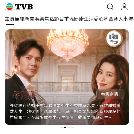
主頁
無綫新聞
娛樂焦點
節目重溫
健康生活
愛心基金
藝人
串流
主頁
無綫新聞
娛樂焦點
節目重溫
健康生活
每集劇情
許蜜語在結婚十周年看清婚姻中的委曲與迷失，毅然離婚重
愛心基金
啟人生。她從酒店基層做起，與回歸事業起點的總經理紀封
並肩奮鬥，在職場成長中互生情愫，收穫愛情與新生。
藝人