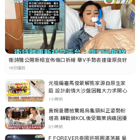
衛詩雅公開新相宣佈傷口拆線 舉V手勢表達復原良好
感謝老公醫護
16分鐘前
元祖編審馬俊縈解熊家源自原生家
庭 設計劇情大沙盤困難大力求開心
歡樂
1小時前
黃婉曼體檢驚揭烏龜頸糾正姿勢盼
增高 轉戰做KOL後受職業病痛困擾
2小時前
F FOREVER泰國巡唱圓滿落幕 吳