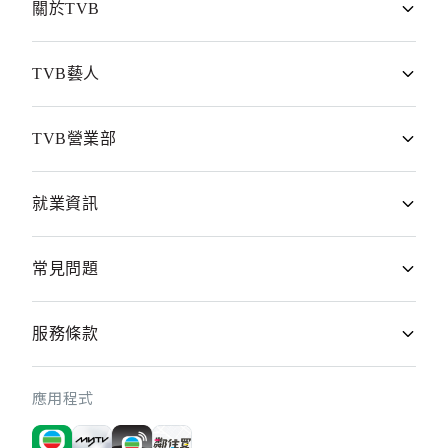
鄰住買
關於TVB
無綫新聞
公司業務
TVB藝人
myTV SUPER
董事局成員
男藝員
TVB營業部
TVB Anywhere
行政人員
女藝員
TVB Music Group
廣告查詢
就業資訊
年度報表
主持
愛心基金
TVB Event Power
業績公佈
加入TVB
常見問題
歌手
廣告價目表
企業資料
FAQ
服務條款
投資者關係
TVB會員
新聞稿
本網站使用條款及條件
應用程式
TVB海外市場
私隱政策聲明