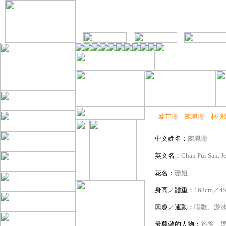
黎芷珊
陳珮珊
林映
中文姓名：
陳珮珊
英文名：
Chan Pui San, Je
花名：
珊姐
身高／體重：
163cm／45
興趣／運動：
唱歌、游
最尊敬的人物：
爸爸、