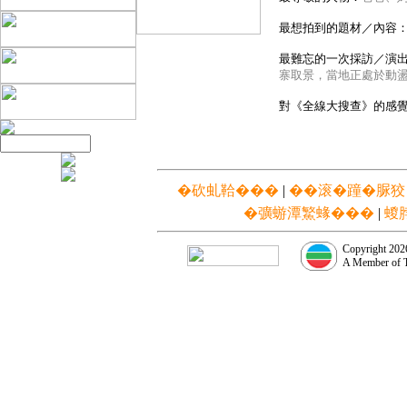
最想拍到的題材／內容
最難忘的一次採訪／演
寨取景，當地正處於動
對《全線大搜查》的感
�砍虬鞈���
|
��滚�蹱�脲狡
�彍蝣潭鰵蝝���
|
蝬
Copyright 2026
A Member of 